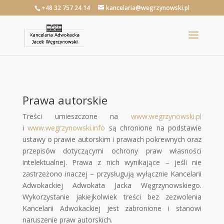
+48 32 757 24 14
kancelaria@wegrzynowski.pl
Prawa autorskie
Treści umieszczone na
www.wegrzynowski.pl
i
www.wegrzynowski.info
są chronione na podstawie
ustawy o prawie autorskim i prawach pokrewnych oraz
przepisów dotyczącymi ochrony praw własności
intelektualnej. Prawa z nich wynikające – jeśli nie
zastrzeżono inaczej – przysługują wyłącznie Kancelarii
Adwokackiej Adwokata Jacka Węgrzynowskiego.
Wykorzystanie jakiejkolwiek treści bez zezwolenia
Kancelarii Adwokackiej jest zabronione i stanowi
naruszenie praw autorskich.